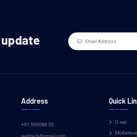
y update
Address
Quick Li
О нас
+91 590088 55
Мобильна
webteck@gmail.com