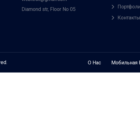
Портфол
Diamond str, Floor No 05
Контакт
ved.
О Нас
Мобильная 