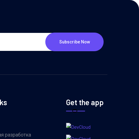
Subscribe Now
nks
Get the app
я разработка