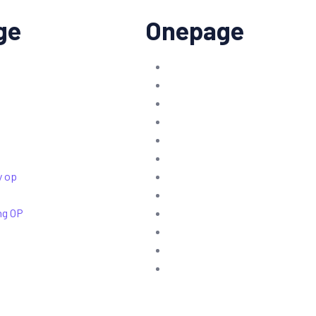
ge
Onepage
y op
ng OP