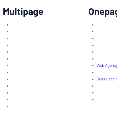
Multipage
Onepa
Web Agenc
Sass Landi