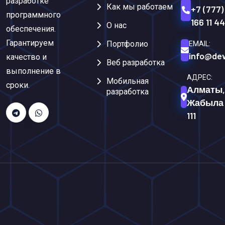
разработке
Как мы работаем
+7 (777)
программного
166 11 44
О нас
обеспечения.
Гарантируем
Портфолио
EMAIL:
info@dev
качество и
Веб разработка
выполнение в
АДРЕС:
Мобильная
сроки.
Алматы,
разработка
Жабыла
111