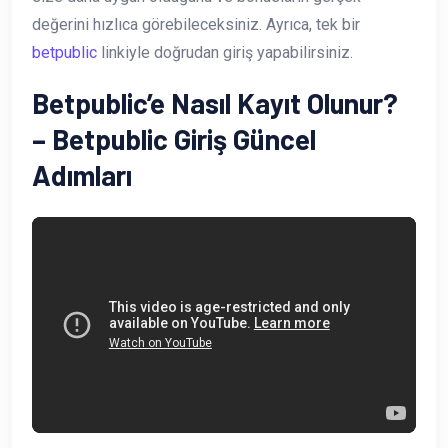
değerini hızlıca görebileceksiniz. Ayrıca, tek bir
betpublic
linkiyle doğrudan giriş yapabilirsiniz.
Betpublic’e Nasıl Kayıt Olunur?
– Betpublic Giriş Güncel
Adımları