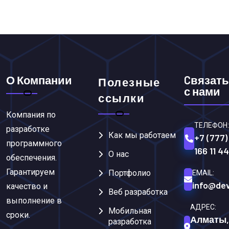
О Компании
Cвязать
Полезные
с нами
ссылки
Компания по
ТЕЛЕФОН:
разработке
Как мы работаем
+7 (777)
программного
166 11 44
О нас
обеспечения.
Гарантируем
Портфолио
EMAIL:
info@dev
качество и
Веб разработка
выполнение в
АДРЕС:
Мобильная
сроки.
Алматы,
разработка