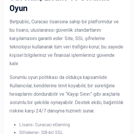
Oyun
Betpublic, Curacao lisansına sahip bir platformdur ve
bu lisans, uluslararası güvenlik standartlarını
karşılamasını garanti eder. Site, SSL şifreleme
teknolojisi kullanarak tüm veri trafiğini korur; bu sayede
kişisel bilgileriniz ve finansal işlemleriniz güvende
kalır.
Sorumlu oyun politikası da oldukça kapsamlıdır.
Kullanıcılar, kendilerine limit koyabilir, bir süreliğine
hesaplarını dondurabilir ve “Kayıp Sınırı” gibi araçlarla
sorumlu bir şekilde oynayabilir. Destek ekibi, bağımlılık
riskine karşı 24/7 danışma hizmeti sunar.
Lisans: Curacao eGaming
Şifreleme: 128‑bit SSL