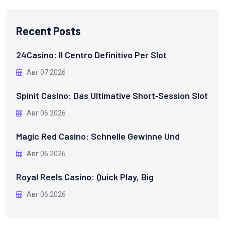
Recent Posts
24Casino: Il Centro Definitivo Per Slot
Авг 07 2026
Spinit Casino: Das Ultimative Short‑Session Slot
Авг 06 2026
Magic Red Casino: Schnelle Gewinne Und
Авг 06 2026
Royal Reels Casino: Quick Play, Big
Авг 06 2026