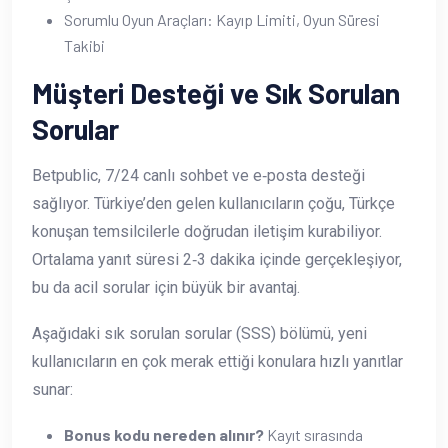
Sorumlu Oyun Araçları: Kayıp Limiti, Oyun Süresi
Takibi
Müşteri Desteği ve Sık Sorulan
Sorular
Betpublic, 7/24 canlı sohbet ve e‑posta desteği
sağlıyor. Türkiye’den gelen kullanıcıların çoğu, Türkçe
konuşan temsilcilerle doğrudan iletişim kurabiliyor.
Ortalama yanıt süresi 2‑3 dakika içinde gerçekleşiyor,
bu da acil sorular için büyük bir avantaj.
Aşağıdaki sık sorulan sorular (SSS) bölümü, yeni
kullanıcıların en çok merak ettiği konulara hızlı yanıtlar
sunar:
Bonus kodu nereden alınır?
Kayıt sırasında