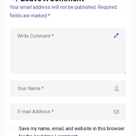
Your email address will not be published. Required
fields are marked *
Save my name, email, and website in this browser