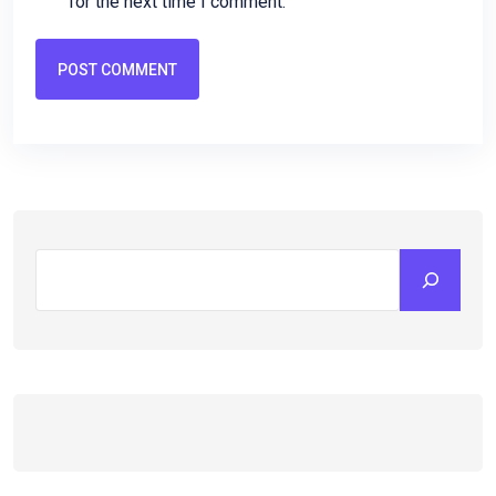
for the next time I comment.
POST COMMENT