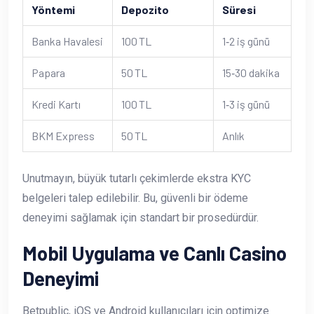
Yöntemi
Depozito
Süresi
Banka Havalesi
100 TL
1‑2 iş günü
Papara
50 TL
15‑30 dakika
Kredi Kartı
100 TL
1‑3 iş günü
BKM Express
50 TL
Anlık
Unutmayın, büyük tutarlı çekimlerde ekstra KYC
belgeleri talep edilebilir. Bu, güvenli bir ödeme
deneyimi sağlamak için standart bir prosedürdür.
Mobil Uygulama ve Canlı Casino
Deneyimi
Betpublic, iOS ve Android kullanıcıları için optimize