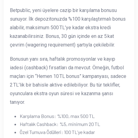
Betpublic, yeni üyelere cazip bir karşılama bonusu
sunuyor. İlk depozitonuzda %100 karşılaştırmalı bonus
alabilir, maksimum 500 TL’ye kadar ekstra kredi
kazanabilirsiniz. Bonus, 30 gün içinde en az 5 kat
çevrim (wagering requirement) şartıyla çekilebilir.
Bonusun yanı sıra, haftalık promosyonlar ve kayıp
iadesi (cashback) fırsatları da mevcut. Örneğin, futbol
maçları için “Hemen 10 TL bonus” kampanyası, sadece
2 TL’lik bir bahisle aktive edilebiliyor. Bu tür teklifler,
oyunculara ekstra oyun süresi ve kazanma şansı
tanıyor.
Karşılama Bonus: %100, max 500 TL
Haftalık Cashback: %5, minimum 20 TL
Özel Turnuva Ödülleri: 100 TL’ye kadar