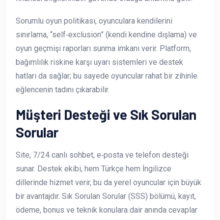
Sorumlu oyun politikası, oyunculara kendilerini
sınırlama, “self‑exclusion” (kendi kendine dışlama) ve
oyun geçmişi raporları sunma imkanı verir. Platform,
bağımlılık riskine karşı uyarı sistemleri ve destek
hatları da sağlar; bu sayede oyuncular rahat bir zihinle
eğlencenin tadını çıkarabilir.
Müşteri Desteği ve Sık Sorulan
Sorular
Site, 7/24 canlı sohbet, e‑posta ve telefon desteği
sunar. Destek ekibi, hem Türkçe hem İngilizce
dillerinde hizmet verir, bu da yerel oyuncular için büyük
bir avantajdır. Sık Sorulan Sorular (SSS) bölümü, kayıt,
ödeme, bonus ve teknik konulara dair anında cevaplar