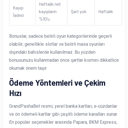
Haftalık net
Kayıp
kayıpların
Şart yok
Haftalık
İadesi
%10’u
Bonuslar, sadece belirli oyun kategorilerinde geçerli
olabilir; genellikle slotlar ve belirli masa oyunları
dışındaki bahislerde kullanılmaz. Bu yüzden
bonusunuzu kullanmadan önce şartlar kısmını dikkatlice
okumak önem taşır.
Ödeme Yöntemleri ve Çekim
Hızı
GrandPashaBet resmi, yerel banka kartları, e‑cüzdanlar
ve ön ödemeli kartlar gibi çeşitli ödeme kanalları sunar.
En popüler seçenekler arasında Papara, BKM Express,