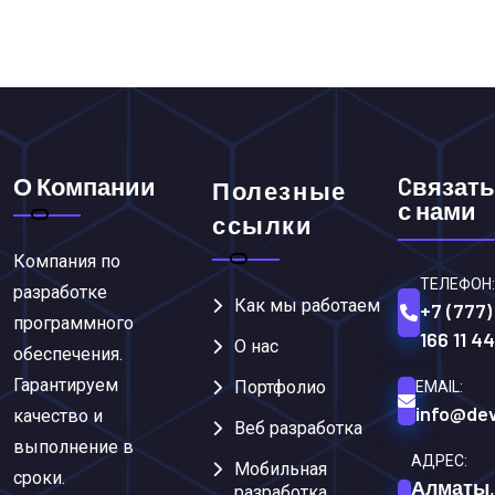
О Компании
Cвязать
Полезные
с нами
ссылки
Компания по
ТЕЛЕФОН:
разработке
Как мы работаем
+7 (777)
программного
166 11 44
О нас
обеспечения.
Гарантируем
Портфолио
EMAIL:
info@dev
качество и
Веб разработка
выполнение в
АДРЕС:
Мобильная
сроки.
Алматы,
разработка