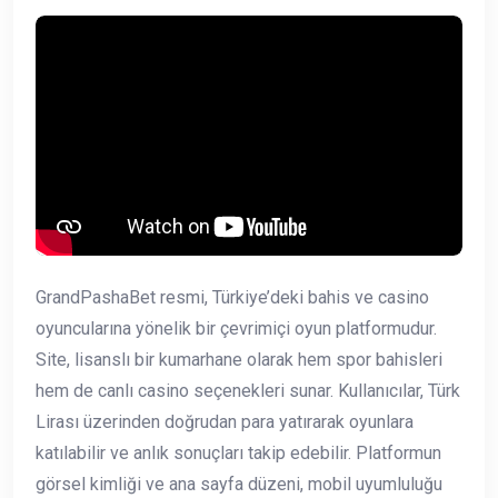
GrandPashaBet resmi, Türkiye’deki bahis ve casino
oyuncularına yönelik bir çevrimiçi oyun platformudur.
Site, lisanslı bir kumarhane olarak hem spor bahisleri
hem de canlı casino seçenekleri sunar. Kullanıcılar, Türk
Lirası üzerinden doğrudan para yatırarak oyunlara
katılabilir ve anlık sonuçları takip edebilir. Platformun
görsel kimliği ve ana sayfa düzeni, mobil uyumluluğu