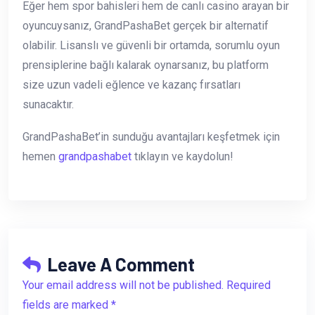
Eğer hem spor bahisleri hem de canlı casino arayan bir
oyuncuysanız, GrandPashaBet gerçek bir alternatif
olabilir. Lisanslı ve güvenli bir ortamda, sorumlu oyun
prensiplerine bağlı kalarak oynarsanız, bu platform
size uzun vadeli eğlence ve kazanç fırsatları
sunacaktır.
GrandPashaBet’in sunduğu avantajları keşfetmek için
hemen
grandpashabet
tıklayın ve kaydolun!
Leave A Comment
Your email address will not be published. Required
fields are marked *