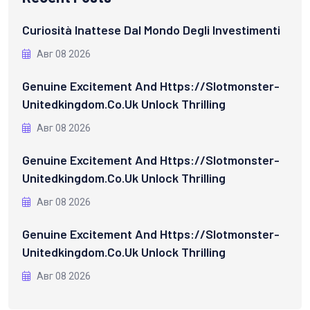
Curiosità Inattese Dal Mondo Degli Investimenti
Авг 08 2026
Genuine Excitement And Https://slotmonster-
Unitedkingdom.co.uk Unlock Thrilling
Авг 08 2026
Genuine Excitement And Https://slotmonster-
Unitedkingdom.co.uk Unlock Thrilling
Авг 08 2026
Genuine Excitement And Https://slotmonster-
Unitedkingdom.co.uk Unlock Thrilling
Авг 08 2026