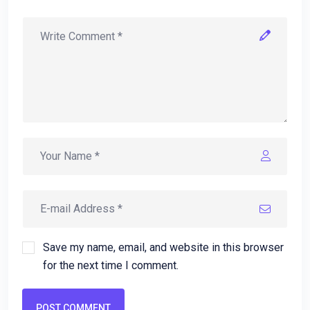
Save my name, email, and website in this browser
for the next time I comment.
POST COMMENT