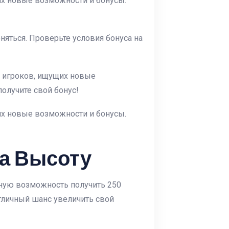
их новые возможности и бонусы.
няться. Проверьте условия бонуса на
я игроков, ищущих новые
получите свой бонус!
их новые возможности и бонусы.
на Высоту
ную возможность получить 250
отличный шанс увеличить свой