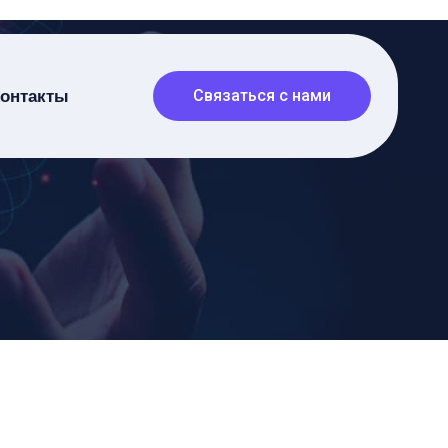
онтакты
Связаться с нами