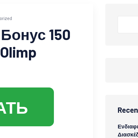
orized
 Бонус 150
 Olimp
АТЬ
Recen
Ενδιαφέ
Διασκέ