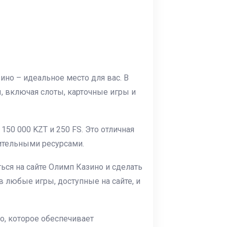
ино – идеальное место для вас. В
, включая слоты, карточные игры и
50 000 KZT и 250 FS. Это отличная
ительными ресурсами.
ься на сайте Олимп Казино и сделать
 любые игры, доступные на сайте, и
о, которое обеспечивает