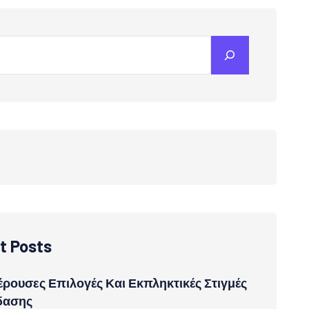
t Posts
ρουσες Επιλογές Και Εκπληκτικές Στιγμές
δασης