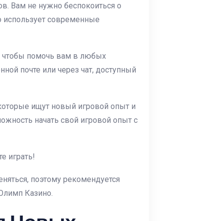
в. Вам не нужно беспокоиться о
но использует современные
, чтобы помочь вам в любых
нной почте или через чат, доступный
 которые ищут новый игровой опыт и
можность начать свой игровой опыт с
е играть!
еняться, поэтому рекомендуется
Олимп Казино.