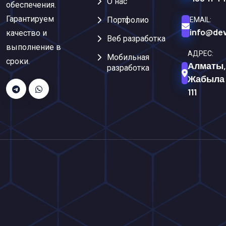
О нас
обеспечения.
Гарантируем
Портфолио
EMAIL:
info@dev
качество и
Веб разработка
выполнение в
АДРЕС:
Мобильная
сроки.
Алматы,
разработка
Жабыла
111