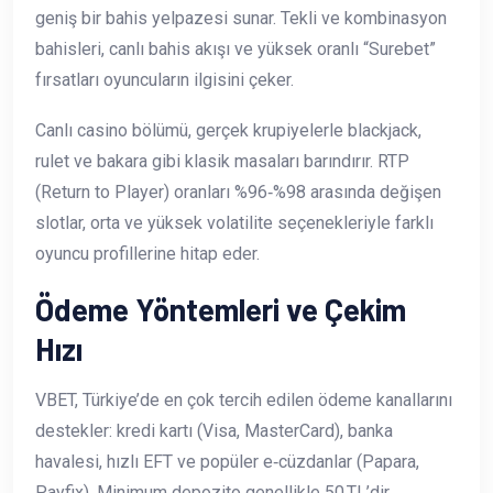
geniş bir bahis yelpazesi sunar. Tekli ve kombinasyon
bahisleri, canlı bahis akışı ve yüksek oranlı “Surebet”
fırsatları oyuncuların ilgisini çeker.
Canlı casino bölümü, gerçek krupiyelerle blackjack,
rulet ve bakara gibi klasik masaları barındırır. RTP
(Return to Player) oranları %96‑%98 arasında değişen
slotlar, orta ve yüksek volatilite seçenekleriyle farklı
oyuncu profillerine hitap eder.
Ödeme Yöntemleri ve Çekim
Hızı
VBET, Türkiye’de en çok tercih edilen ödeme kanallarını
destekler: kredi kartı (Visa, MasterCard), banka
havalesi, hızlı EFT ve popüler e‑cüzdanlar (Papara,
Payfix). Minimum depozito genellikle 50 TL’dir,