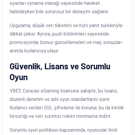
oyunları oynama olanağı sayesinde hareket
halindeyken bile sorunsuz bir deneyim sağlanır.
Uygulama, düşük veri tüketimi ve hızlı yanıt süreleriyle
dikkat çeker. Ayrıca, push bildirimleri sayesinde
promosyonlar, bonus güncellemeleri ve maç sonuçları
anında kullanıcıya ulaşır.
Güvenlik, Lisans ve Sorumlu
Oyun
VBET, Curacao eGaming lisansına sahiptir; bu lisans,
düzenli denetim ve adil oyun standartlarını içerir.
Kullanıcı verileri SSL şifreleme ile korunur, bu da kimlik
hırsızlığı ve veri sızıntısı riskini minimuma indirir.
Sorumlu oyun politikası kapsamında, oyuncular limit