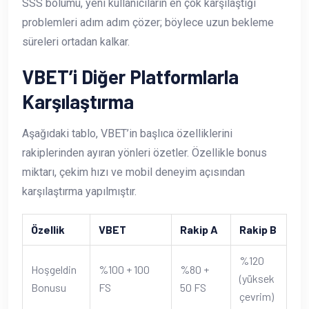
SSS bölümü, yeni kullanıcıların en çok karşılaştığı
problemleri adım adım çözer; böylece uzun bekleme
süreleri ortadan kalkar.
VBET’i Diğer Platformlarla
Karşılaştırma
Aşağıdaki tablo, VBET’in başlıca özelliklerini
rakiplerinden ayıran yönleri özetler. Özellikle bonus
miktarı, çekim hızı ve mobil deneyim açısından
karşılaştırma yapılmıştır.
Özellik
VBET
Rakip A
Rakip B
%120
Hoşgeldin
%100 + 100
%80 +
(yüksek
Bonusu
FS
50 FS
çevrim)