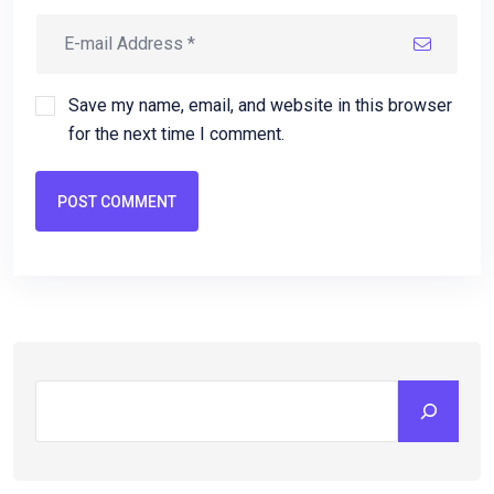
Save my name, email, and website in this browser
for the next time I comment.
POST COMMENT