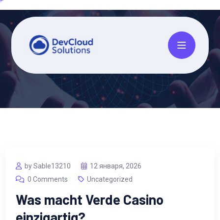
by Sable13210
12 января, 2026
0 Comments
Uncategorized
Was macht Verde Casino
einzigartig?