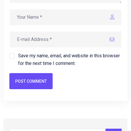
Save my name, email, and website in this browser
for the next time I comment.
POST COMMENT