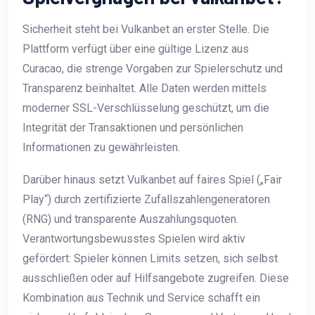
Sicherheit steht bei Vulkanbet an erster Stelle. Die
Plattform verfügt über eine gültige Lizenz aus
Curacao, die strenge Vorgaben zur Spielerschutz und
Transparenz beinhaltet. Alle Daten werden mittels
moderner SSL-Verschlüsselung geschützt, um die
Integrität der Transaktionen und persönlichen
Informationen zu gewährleisten.
Darüber hinaus setzt Vulkanbet auf faires Spiel („Fair
Play“) durch zertifizierte Zufallszahlengeneratoren
(RNG) und transparente Auszahlungsquoten.
Verantwortungsbewusstes Spielen wird aktiv
gefördert: Spieler können Limits setzen, sich selbst
ausschließen oder auf Hilfsangebote zugreifen. Diese
Kombination aus Technik und Service schafft ein