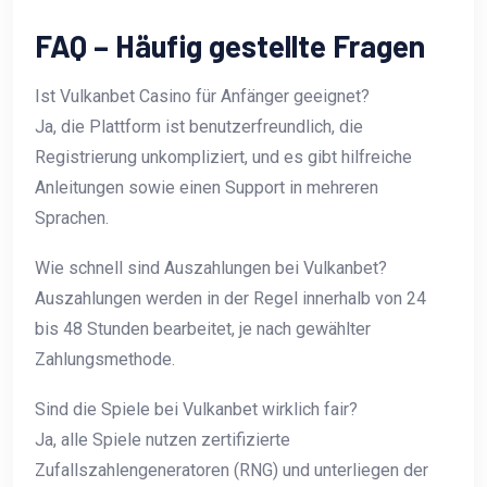
FAQ – Häufig gestellte Fragen
Ist Vulkanbet Casino für Anfänger geeignet?
Ja, die Plattform ist benutzerfreundlich, die
Registrierung unkompliziert, und es gibt hilfreiche
Anleitungen sowie einen Support in mehreren
Sprachen.
Wie schnell sind Auszahlungen bei Vulkanbet?
Auszahlungen werden in der Regel innerhalb von 24
bis 48 Stunden bearbeitet, je nach gewählter
Zahlungsmethode.
Sind die Spiele bei Vulkanbet wirklich fair?
Ja, alle Spiele nutzen zertifizierte
Zufallszahlengeneratoren (RNG) und unterliegen der