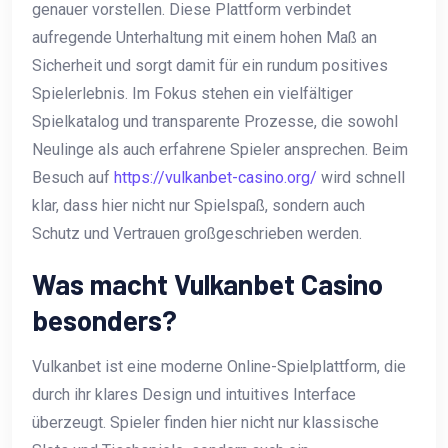
genauer vorstellen. Diese Plattform verbindet
aufregende Unterhaltung mit einem hohen Maß an
Sicherheit und sorgt damit für ein rundum positives
Spielerlebnis. Im Fokus stehen ein vielfältiger
Spielkatalog und transparente Prozesse, die sowohl
Neulinge als auch erfahrene Spieler ansprechen. Beim
Besuch auf
https://vulkanbet-casino.org/
wird schnell
klar, dass hier nicht nur Spielspaß, sondern auch
Schutz und Vertrauen großgeschrieben werden.
Was macht Vulkanbet Casino
besonders?
Vulkanbet ist eine moderne Online-Spielplattform, die
durch ihr klares Design und intuitives Interface
überzeugt. Spieler finden hier nicht nur klassische