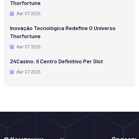
Thorfortune
Авг 07 2026
Inovação Tecnológica Redefine O Universo
Thorfortune
Авг 07 2026
24Casino: Il Centro Definitivo Per Slot
Авг 07 2026