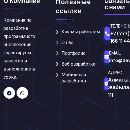
О Компании
Cвязать
Полезные
с нами
ссылки
Компания по
ТЕЛЕФОН:
разработке
Как мы работаем
+7 (777)
программного
166 11 44
О нас
обеспечения.
Гарантируем
Портфолио
EMAIL:
info@dev
качество и
Веб разработка
выполнение в
АДРЕС:
Мобильная
сроки.
Алматы,
разработка
Жабыла
111