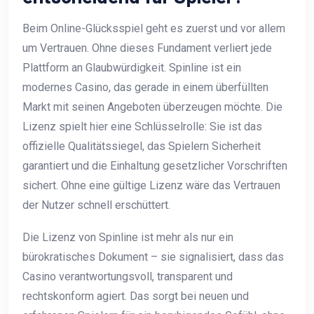
Beim Online-Glücksspiel geht es zuerst und vor allem
um Vertrauen. Ohne dieses Fundament verliert jede
Plattform an Glaubwürdigkeit. Spinline ist ein
modernes Casino, das gerade in einem überfüllten
Markt mit seinen Angeboten überzeugen möchte. Die
Lizenz spielt hier eine Schlüsselrolle: Sie ist das
offizielle Qualitätssiegel, das Spielern Sicherheit
garantiert und die Einhaltung gesetzlicher Vorschriften
sichert. Ohne eine gültige Lizenz wäre das Vertrauen
der Nutzer schnell erschüttert.
Die Lizenz von Spinline ist mehr als nur ein
bürokratisches Dokument – sie signalisiert, dass das
Casino verantwortungsvoll, transparent und
rechtskonform agiert. Das sorgt bei neuen und