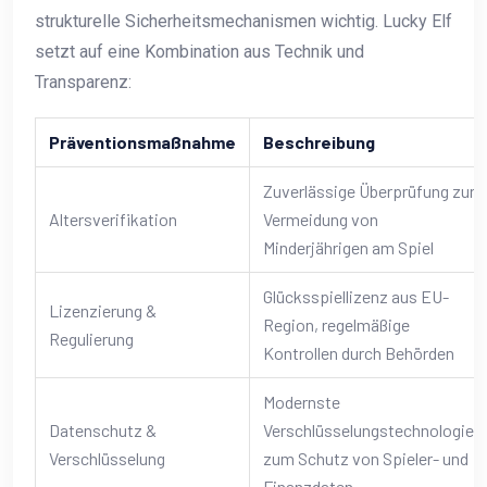
strukturelle Sicherheitsmechanismen wichtig. Lucky Elf
setzt auf eine Kombination aus Technik und
Transparenz:
Präventionsmaßnahme
Beschreibung
Zuverlässige Überprüfung zur
Altersverifikation
Vermeidung von
Minderjährigen am Spiel
Glücksspiellizenz aus EU-
Lizenzierung &
Region, regelmäßige
Regulierung
Kontrollen durch Behörden
Modernste
Datenschutz &
Verschlüsselungstechnologien
Verschlüsselung
zum Schutz von Spieler- und
Finanzdaten