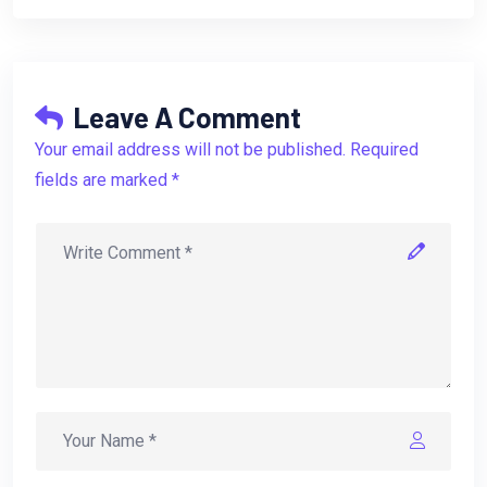
Leave A Comment
Your email address will not be published. Required
fields are marked *