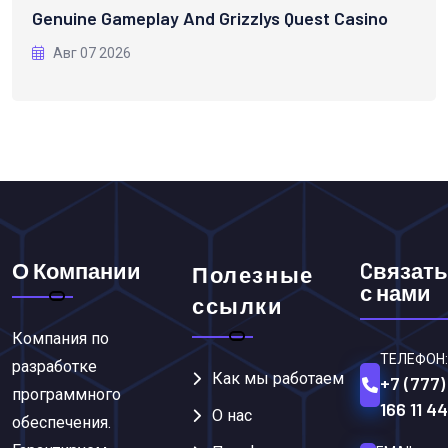
Genuine Gameplay And Grizzlys Quest Casino
Авг 07 2026
О Компании
Cвязать
Полезные
с нами
ссылки
Компания по
ТЕЛЕФОН:
разработке
Как мы работаем
+7 (777)
программного
166 11 44
О нас
обеспечения.