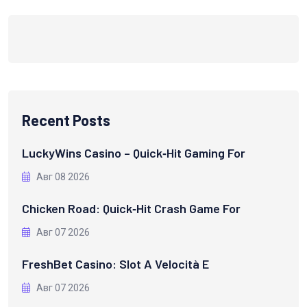
Recent Posts
LuckyWins Casino – Quick‑Hit Gaming For
Авг 08 2026
Chicken Road: Quick‑Hit Crash Game For
Авг 07 2026
FreshBet Casino: Slot A Velocità E
Авг 07 2026