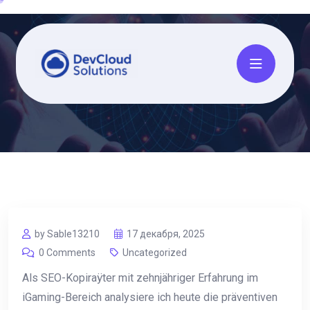
by Sable13210
17 декабря, 2025
0 Comments
Uncategorized
Als SEO-Kopiraÿter mit zehnjähriger Erfahrung im
iGaming-Bereich analysiere ich heute die präventiven