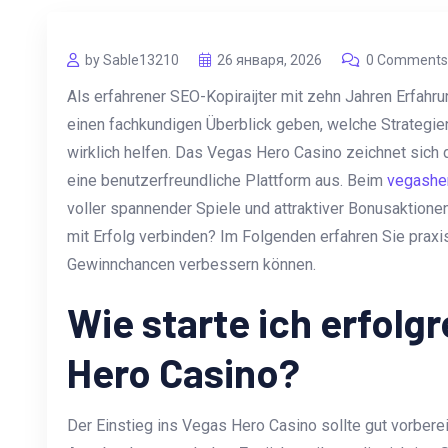
by Sable13210
26 января, 2026
0 Comments
Als erfahrener SEO-Kopiraijter mit zehn Jahren Erfahr
einen fachkundigen Überblick geben, welche Strategi
wirklich helfen. Das Vegas Hero Casino zeichnet sich
eine benutzerfreundliche Plattform aus. Beim
vegasher
voller spannender Spiele und attraktiver Bonusaktionen
mit Erfolg verbinden? Im Folgenden erfahren Sie praxis
Gewinnchancen verbessern können.
Wie starte ich erfolg
Hero Casino?
Der Einstieg ins Vegas Hero Casino sollte gut vorbere