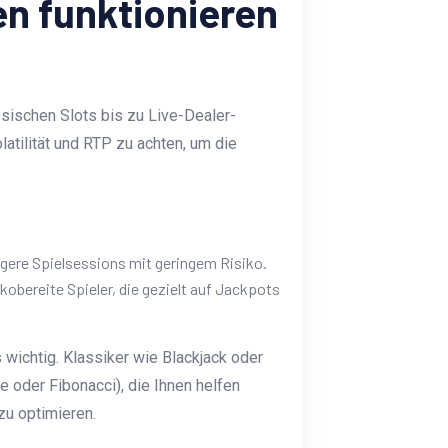
en funktionieren
ssischen Slots bis zu Live-Dealer-
latilität und RTP zu achten, um die
längere Spielsessions mit geringem Risiko.
ikobereite Spieler, die gezielt auf Jackpots
 wichtig. Klassiker wie Blackjack oder
e oder Fibonacci), die Ihnen helfen
zu optimieren.