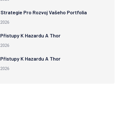
 Strategie Pro Rozvoj Vašeho Portfolia
 2026
 Přístupy K Hazardu A Thor
 2026
 Přístupy K Hazardu A Thor
 2026