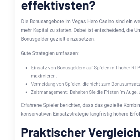
effektivsten?
Die Bonusangebote im Vegas Hero Casino sind ein wer
mehr Kapital zu starten. Dabei ist entscheidend, die
Bonusgelder gezielt einzusetzen.
Gute Strategien umfassen:
Einsatz von Bonusgeldern auf Spielen mit hoher RTP
maximieren.
Vermeidung von Spielen, die nicht zum Bonusumsatz
Zeitmanagement: Behalten Sie die Fristen im Auge,
Erfahrene Spieler berichten, dass das gezielte Kombi
konservativen Einsatzstrategie langfristig höhere Erfo
Praktischer Vergleich