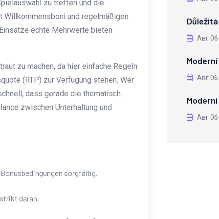
Spielauswahl zu treffen und die
mit Willkommensboni und regelmäßigen
Důležitá
Einsätze echte Mehrwerte bieten
Авг 06
Moderní
rtraut zu machen, da hier einfache Regeln
Авг 06
gsquote (RTP) zur Verfügung stehen. Wer
schnell, dass gerade die thematisch
Moderní
lance zwischen Unterhaltung und
Авг 06
 Bonusbedingungen sorgfältig.
strikt daran.