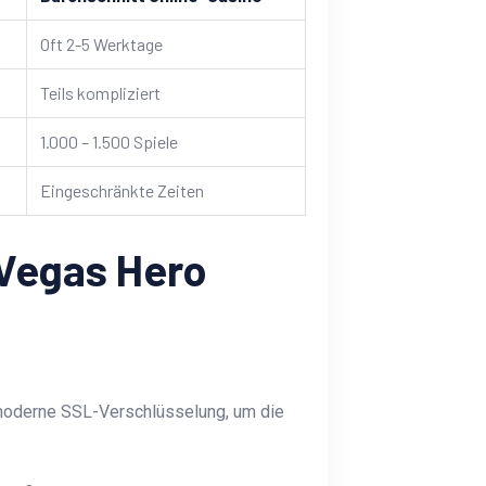
Oft 2-5 Werktage
Teils kompliziert
1.000 – 1.500 Spiele
Eingeschränkte Zeiten
 Vegas Hero
 moderne SSL-Verschlüsselung, um die