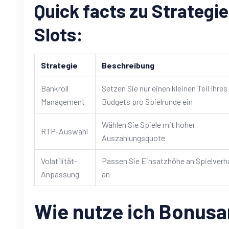
Quick facts zu Strategi
Slots:
Strategie
Beschreibung
Bankroll
Setzen Sie nur einen kleinen Teil Ihres
Management
Budgets pro Spielrunde ein
Wählen Sie Spiele mit hoher
RTP-Auswahl
Auszahlungsquote
Volatilität-
Passen Sie Einsatzhöhe an Spielverh
Anpassung
an
Wie nutze ich Bonus